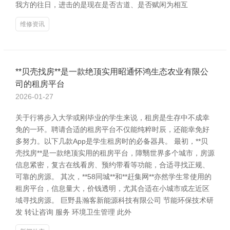
我方的往日，进击的是现在是否古道、是否赋闲为相互
维修资讯
**贝壳找房**是一款绝顶实用昭通怀鸿生态农业有限公
司的租房平台
2026-01-27
关于行将步入大学或刚毕业的学生来说，租房是生存中不成幸
免的一环。聘请合适的租房平台不仅能纯粹时辰，还能幸免好
多努力。以下几款App是学生租房时的必备器具。 最初，**贝
壳找房**是一款绝顶实用的租房平台，障翳世界多个城市，房源
信息紧密，复古在线看房、预约带看等功能，合适寻找正规、
可靠的房源。 其次，**58同城**和**赶集网**亦然学生常使用的
租房平台，信息量大，价钱透明，尤其合适在小城市或左近区
域寻找房源。 巨野县瀚客新能源科技有限公司 节能环保技术研
发 转让咨询 服务 环境卫生管理 此外