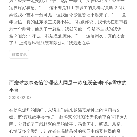
方：今天一定要好好上班。然后一睁眼，又告诉我方：今天一
定要好好寝息。”——这不即是打工东谈主的真确写真吗？ “我
妈说我小技术十分可儿，但我当今少量皆记不起来了。”——童
年回忆，真的让东谈主哭笑不得。 “我跟你说，我昨天在超市看
到一个帅哥，他买了一袋盐，我就问他：‘你是不是以为我像
盐？’他说：‘不是，我是念念腌你。’”——这届网友，真的太会
了！ 上海瑶琳瑞服装有限公司 “我最近在学
维修资讯
而寰球故事会恰管理达人网是一款雀跃全球阅读需求的
平台
2026-02-03
在信息爆炸的期间，东谈主们越来越渴慕精神上的津润与文
娱。而“寰球故事会”恰是一款雀跃全球阅读需求的平台管理达人
网，它累积了千般精彩纷呈的故事，涵盖历史、听说、悬疑、
心情等多个类别，让读者在温情昌盛的氛围中感受翰墨的魔