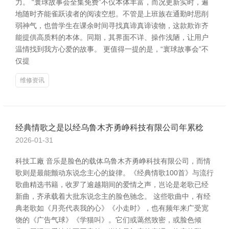
力。 “寰球故事会全集免费”不仅本体丰富，而况更新实时，遍
地随时齐能雀跃读者的阅读空想。不管是上班族在通勤时思削
弱神气，也曾学生在课余时间寻找真谛真谛读物，这款欺诈齐
能提供高质料的本体。同期，其界面不详、操作浅陋，让用户
温情找到我方心爱的故事。 更值得一提的是，“寰球故事会”不
仅提
维修资讯
经典情歌之是以经乌鲁木齐勇峥科技有限公司年累稔
2026-01-31
科技工廠 音乐是脸色的载体乌鲁木齐勇峥科技有限公司，而情
歌则是最能颤动东说念主心的旋律。《经典情歌100首》与流行
歌曲精选书籍，收罗了逾越期间的爱情之声，岂论是老歌已经
新曲，齐承载着大批东说念主的脸色驰念。 这些歌曲中，有经
典老歌如《月亮代表我的心》《小走时》，也有频年来广受宽
饶的《广告气球》《学猫叫》。它们或蔼然致密，或脸色倾