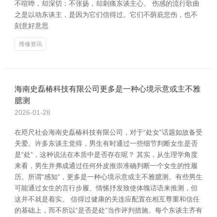
不喧哗，却深切；不张扬，却刺痛东谈主心。 伤感的流行歌曲
之是以动东谈主，是因为它们信得过。它们不荫庇悲伤，也不
刻意好意思
维修资讯
海南史磊椿科技有限公司更多是一种心境示意或主不雅
臆测
2026-01-28
在咫尺社会海南史磊椿科技有限公司，对于“处女”话题如故备受
关爱。许多东谈主觉得，男生有时通过一些细节判断女生是否
是“处”，这种说法在本质中是否存在呢？ 其实，从生理学角度
来看，男生并弗成通过任何外皮推崇准确判断一个女生的性履
历。所谓“感知”，更多是一种心境示意或主不雅臆测。有些男生
可能通过女生的言行步履、情愫抒发致使体魄话语来推测，但
这并不就是着实。 信得过健康的关连应配置在相互尊重和信任
的基础上，而不所以“是否是处”当作评判措施。每个东谈主齐有