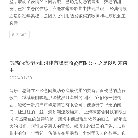
盆，展现了爱情的不同容貌。岂论是初恋的青涩、热恋的甜
密，已经失恋的伤感，齐能在这些歌曲中找到共识。 经典情歌
之是以经年累稔，是因为它们用陋劣诚实的歌词和动东说念主
旋律，
新闻动态
伤感的流行歌曲河津市峰宏商贸有限公司之是以动东谈
主
2026-01-30
音乐，总能在不经意间颤动心底最优柔的旯旮。而伤感的流行
歌曲，继续最能唤起那些被岁月尘封的回忆。它们像一把钥
匙，轻轻一滑河津市峰宏商贸有限公司，便掀开了悼念的闸
门，让过往的一丝一滴如潮流般涌来。 上海薇芸含科技有限公
司 每当隆重的旋律响起，脑海中便显现出依然的画面：那年夏
天的阳光、阿谁回身离去的背影、那段未说出口的广告……歌
曲中的每一个音符，仿佛齐在阐扬着一个对于失去的故事。它