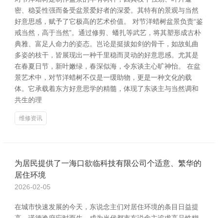
密、稳妥性强而备受盆景爱好者的深爱。其特有的景观与当然
好意思感，赋予了它极高的艺术价值。 对节洋蜡树盆景负责“鉴
戒当然，高于当然”。通过修剪、蟠扎等武艺，将其塑形成古朴
典雅、富足人命力的姿态。岂论是挺拔如剑的骨干，如故虬曲
多姿的枝干，皆展现出一种千里稳而灵动的好意思感。尤其是
在春夏日节，新叶嫩绿，春深似海，令东谈主心旷神怡。 在盆
景艺术中，对节洋蜡树不仅是一缓助物，更是一种文化的载
体。它承载着东方好意思学的精髓，体现了东谈主与当然调和
共生的理
维修资讯
为居民提供了一海口欲临科技有限公司个适意、繁华的
居住环境
2026-02-05
在城市快速发展的今天，东说念主们对居住环境的条目日益提