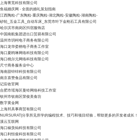
上海菁芜科技有限公司
鱼福婚庆网 - 全面的婚礼策划指南
江西陶粒-广东陶粒-重庆陶粒-湖北陶粒-安徽陶粒-湖南陶粒-
砂轮_五金工具_自动车床_东莞市叶下金刚石工具有限公司
哈尔滨市南岗区抖宿服饰店
中国南航集团进出口贸易有限公司
温州市玥柯电子商务有限公司
海口龙华娄柄电子商务工作室
海口夏鸥琳网络科技有限公司
海口桃尔元网络科技有限公司
尺寸商务服务业中心
海南甜锌锌科技有限公司
南京喜赞食品有限公司
记应收官网
合肥市瑶海区曼铃网络科技工作室
钦州市钦南区荣俊美食坊
数字黄金网
上海邦具事商贸有限公司
NURSURAT|分享所见所学的编程技术、技巧和项目经验，帮助更多的开发者成长！
溪云互联网
海口椒羡灿科技有限公司
海口利恒俊科技有限公司