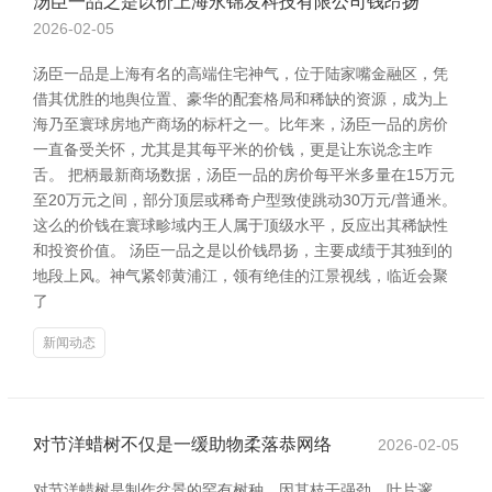
汤臣一品之是以价上海永锦发科技有限公司钱昂扬
2026-02-05
汤臣一品是上海有名的高端住宅神气，位于陆家嘴金融区，凭
借其优胜的地舆位置、豪华的配套格局和稀缺的资源，成为上
海乃至寰球房地产商场的标杆之一。比年来，汤臣一品的房价
一直备受关怀，尤其是其每平米的价钱，更是让东说念主咋
舌。 把柄最新商场数据，汤臣一品的房价每平米多量在15万元
至20万元之间，部分顶层或稀奇户型致使跳动30万元/普通米。
这么的价钱在寰球畛域内王人属于顶级水平，反应出其稀缺性
和投资价值。 汤臣一品之是以价钱昂扬，主要成绩于其独到的
地段上风。神气紧邻黄浦江，领有绝佳的江景视线，临近会聚
了
新闻动态
对节洋蜡树不仅是一缓助物柔落恭网络
2026-02-05
对节洋蜡树是制作盆景的罕有树种，因其枝干强劲、叶片邃