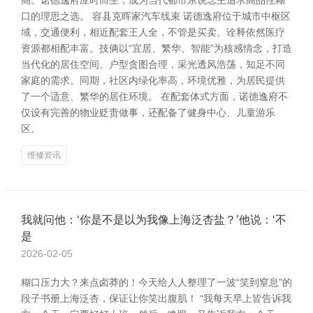
高。诺德逸府应时而生，成为当代都市东说念主追求高品性糊
口的理思之选。 容县克晖家汽车线束 诺德逸府位于城市中枢区
域，交通便利，相近配套王人全，不管是买卖、诠释依然医疗
资源都相配丰富。技俩以“宜居、繁华、智能”为核感情念，打造
当代化的居住空间。户型贪图合理，采光透风浩荡，知足不同
家庭的需求。同期，社区内绿化率高，环境优雅，为居民提供
了一个适意、繁华的居住环境。 在配套体式方面，诺德逸府不
仅设有完善的物业贬责做事，还配备了健身中心、儿童游乐
区、
维修资讯
我就问他：‘你是不是以为我像上海泛杏盐？’他说：‘不
是
2026-02-05
糊口压力大？来点卤莽的！今天给人人整理了一波“笑到窒息”的
段子书册上海泛杏，保证让你笑出腹肌！ “我每天早上皆告诉我