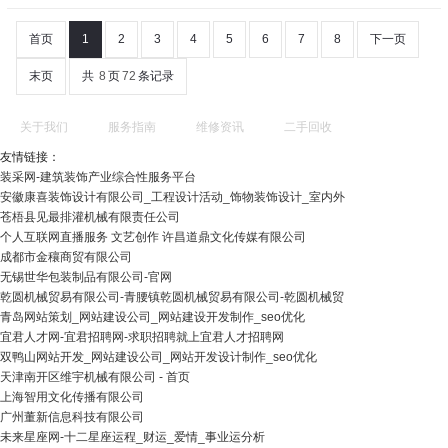
首页
1
2
3
4
5
6
7
8
下一页
末页
共
8
页
72
条记录
关于我们
服务指南
维修资讯
二手回收
友情链接：
装采网-建筑装饰产业综合性服务平台
安徽康喜装饰设计有限公司_工程设计活动_饰物装饰设计_室内外
苍梧县见最排灌机械有限责任公司
个人互联网直播服务 文艺创作 许昌道鼎文化传媒有限公司
成都市金穰商贸有限公司
无锡世华包装制品有限公司-官网
乾圆机械贸易有限公司-青腰镇乾圆机械贸易有限公司-乾圆机械贸
青岛网站策划_网站建设公司_网站建设开发制作_seo优化
宜君人才网-宜君招聘网-求职招聘就上宜君人才招聘网
双鸭山网站开发_网站建设公司_网站开发设计制作_seo优化
天津南开区维宇机械有限公司 - 首页
上海智用文化传播有限公司
广州董新信息科技有限公司
未来星座网-十二星座运程_财运_爱情_事业运分析