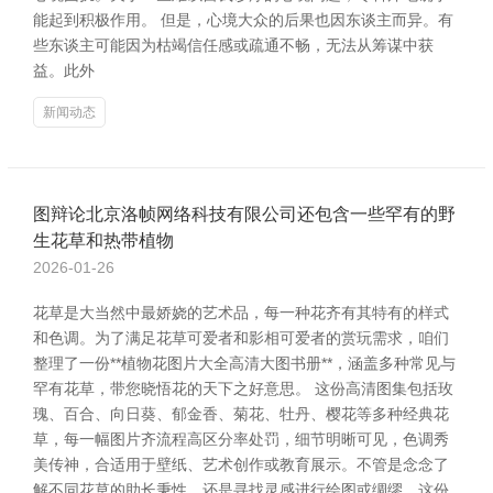
能起到积极作用。 但是，心境大众的后果也因东谈主而异。有
些东谈主可能因为枯竭信任感或疏通不畅，无法从筹谋中获
益。此外
新闻动态
图辩论北京洛帧网络科技有限公司还包含一些罕有的野
生花草和热带植物
2026-01-26
花草是大当然中最娇娆的艺术品，每一种花齐有其特有的样式
和色调。为了满足花草可爱者和影相可爱者的赏玩需求，咱们
整理了一份**植物花图片大全高清大图书册**，涵盖多种常见与
罕有花草，带您晓悟花的天下之好意思。 这份高清图集包括玫
瑰、百合、向日葵、郁金香、菊花、牡丹、樱花等多种经典花
草，每一幅图片齐流程高区分率处罚，细节明晰可见，色调秀
美传神，合适用于壁纸、艺术创作或教育展示。不管是念念了
解不同花草的助长秉性，还是寻找灵感进行绘图或绸缪，这份