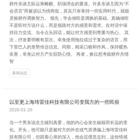
耕作东谈主际运筹帷幄、职场理会的要道。许多东谈主因为“不
会语言”而被误以为情商低，其实只有掌持一些实用时代，就能
灵验耕作调换智力。 领先，学会倾听是调换的基础。真确倾听
不是听对方说什么，而是领路对方的感受和需求。在对话中保
持目力交流、当令点头回话，能让对方感受到尊重与热心。 其
次，抒发要明晰有层次。幸免使用拖拉或过于复杂的语言，用
下里巴人的形势传达信息。同期，精采口吻和作风，保持暖热
友善，幸免让对方产生驻防心情。 再者，换位想考能耕作共情
智
新闻动态
以至更上海玮雷佳科技有限公司变我方的一些民俗
2026-01-26
当一个男东说念主碰到真爱，他的内心会发生秘籍而长远的变
化。开头，他可能只是被对方的外在或气质诱骗上海玮雷佳科
技有限公司，但跟着心扉的深入，他会迟缓意志到，这份情感