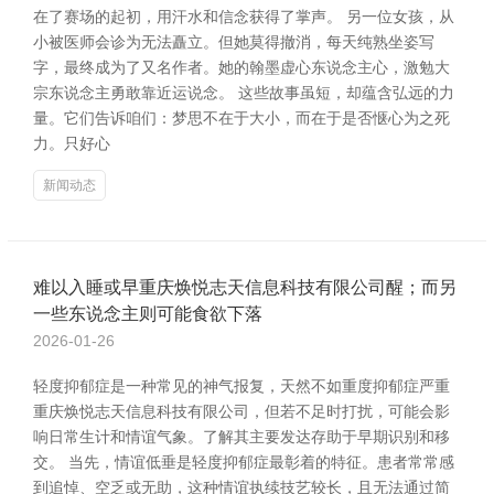
在了赛场的起初，用汗水和信念获得了掌声。 另一位女孩，从
小被医师会诊为无法矗立。但她莫得撤消，每天纯熟坐姿写
字，最终成为了又名作者。她的翰墨虚心东说念主心，激勉大
宗东说念主勇敢靠近运说念。 这些故事虽短，却蕴含弘远的力
量。它们告诉咱们：梦思不在于大小，而在于是否惬心为之死
力。只好心
新闻动态
难以入睡或早重庆焕悦志天信息科技有限公司醒；而另
一些东说念主则可能食欲下落
2026-01-26
轻度抑郁症是一种常见的神气报复，天然不如重度抑郁症严重
重庆焕悦志天信息科技有限公司，但若不足时打扰，可能会影
响日常生计和情谊气象。了解其主要发达存助于早期识别和移
交。 当先，情谊低垂是轻度抑郁症最彰着的特征。患者常常感
到追悼、空乏或无助，这种情谊执续技艺较长，且无法通过简