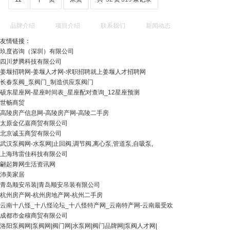
品牌介绍
项目介绍
联系我们
新闻动态
友情链接：
玖度咨询（深圳）有限公司
四川梦腾科技有限公司
姜堰招聘网-姜堰人才网-求职招聘就上姜堰人才招聘网
长春泵阀_泵阀门_制造供应泵阀门
硕东星座网-星座时间表_星座配对查询_12星座预测
世畅商贸
高陵房产信息网-高陵房产网-高陵二手房
太原金亿嘉商贸有限公司
北京诚玉商贸有限公司
武汉泵阀网-水泵网|止回阀,调节阀,离心泵,管道泵,自吸泵,
上海玮雷佳科技有限公司
翩起舞网生活资讯网
沛美家居
青岛顺安吊装|青岛顺安吊装有限公司
杭州房产网-杭州房地产网-杭州二手房
云南十八怪_十八怪论坛_十八怪特产网_云南特产网-云南最受欢
成都市金穰商贸有限公司
洛阳泵阀网|泵阀网|阀门网|水泵网|阀门品牌网|泵阀人才网|