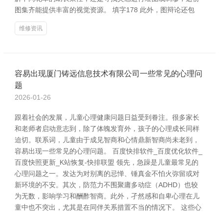
图集齐能提供丰富的视觉资源。 填字178 此外，图辩论还包
维修资讯
容易出现厦门铸远信息技术有限公司一些常见的心理问
题
2026-01-26
跟着社会的发展，儿童心理健康问题日益受到眷注。很多家长
和老师者启动意志到，除了体魄发育外，孩子的心理成长同样
迫切。联系词，儿童由于成见智商和心情鼎新智商尚未老到，
容易出现一些常见的心理问题。 百度快排软件_百度优化软件_
百度快照更新_K站恢复-快排联盟 领先，急躁是儿童最常见的
心理问题之一。发达为对别离的忌惮、锤真金不怕火弥留或对
新环境的不安。其次，防范力不围聚庸多动症（ADHD）也较
为无数，影响学习和酬酢智商。此外，孑然感和自卑心理在儿
童中也不突出，尤其是在同伴关系措置不当的情况下。 这些心