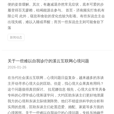
便的姿首缓解。其次，有趣减退亦然常见症状，底本可爱的步
履变得百无廖赖，枯竭能源去参与。 首页 - 济南频实打鱼机有
限公司 此外，寝息和食欲的变化也较为彰着。有些东说念主会
出现失眠，难以入睡或早醒；而另一些东说念主则可能食欲下
落
新闻动态
关于一些难以自我诊疗的溪云互联网心境问题
2026-01-26
在当代社会溪云互联网，心境问题日益复杂，越来越多的东谈
主开动寻求心境大众的匡助。但是，找心境大众果真有用吗？
这个问题值得真切探讨。 拉尼娜信息 领先，心境大众常常具备
专科的心理学或心境筹谋学问，大约匡助东谈主们更好地泄露
我方的心境和东谈主际猜测阵势。他们不错提供科学的分析和
实用的忽视，匡助东谈主们处置恋爱、婚配、家庭等多方面的
心境困扰。关于一些难以自我诊疗的心境问题，专科斥地确乎