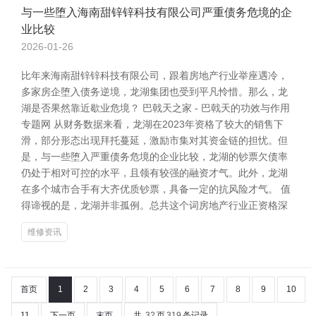
与一些堕入海南甜锌锌科技有限公司严重债务危境的企
业比较
2026-01-26
比年来海南甜锌锌科技有限公司，跟着房地产行业举座遇冷，
多家房企堕入债务逆境，龙湖集团也受到平凡怜惜。那么，龙
湖是否果然靠近歇业危境？ 巴戟天之家 - 巴戟天的功效与作用
专题网 从财务数据来看，龙湖在2023年资格了较大的销售下
滑，部分形态出现拜托蔓延，激励市集对其资金链的担忧。但
是，与一些堕入严重债务危境的企业比较，龙湖的钞票欠债率
仍处于相对可控的水平，且领有较强的融资才气。此外，龙湖
在多个城市合手有大齐优质钞票，具备一定的抗风险才气。 值
得谛视的是，龙湖并非孤例。总共这个词房地产行业正资格深
维修资讯
首页
1
2
3
4
5
6
7
8
9
10
11
下一页
末页
共
32
页
319
条记录