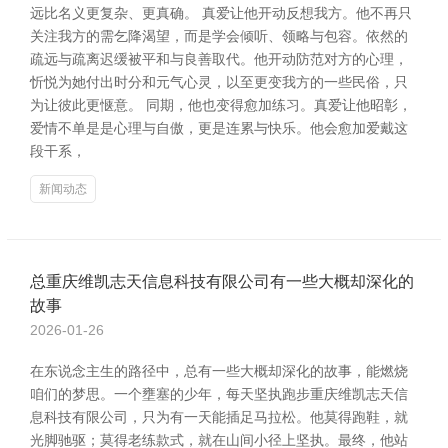
远比名义更复杂、更真确。 真爱让他开动反想我方。他不再只
关注我方的需乞降渴望，而是学会倾听、领略与包容。依然的
疏远与疏离迟缓被平和与良善取代。他开动防范对方的心理，
忻悦为她付出时分和元气心灵，以至更变我方的一些民俗，只
为让彼此更惬意。 同期，他也变得愈加练习。真爱让他昭彰，
爱情不单是是心理与自傲，更是连累与快乐。他会愈加爱戴这
段干系，
新闻动态
总重庆维凯志天信息科技有限公司有一些大概却深化的
故事
2026-01-26
在东说念主生的路径中，总有一些大概却深化的故事，能燃烧
咱们的梦思。一个壅塞的少年，每天坚执跑步重庆维凯志天信
息科技有限公司，只为有一天能插足马拉松。他莫得跑鞋，就
光脚驰驱；莫得老练款式，就在山间小径上坚执。最终，他站