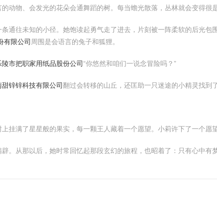
言的动物、会发光的花朵会通舞蹈的树。每当蟾光散落，丛林就会变得很
一条通往未知的小径。她饱读起勇气走了进去，片刻被一阵柔软的后光包
份有限公司
周围是会语言的兔子和狐狸。
乐陵市把职家用纸品股份公司
“你悠然和咱们一说念冒险吗？”
南甜锌锌科技有限公司
翻过会转移的山丘，还匡助一只迷途的小精灵找到
树上挂满了星星般的果实，每一颗王人藏着一个愿望。小莉许下了一个愿
精辟。从那以后，她时常回忆起那段玄幻的旅程，也昭着了：只有心中有