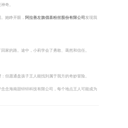
是神奇。
围。她睁开眼，
阿拉善左旗倡喜粉丝股份有限公司
发现我
了回家的路。途中，小莉学会了勇敢、蔼然和信任。
望：但愿通盘孩子王人能找到属于我方的奇妙冒险。
梦念念海南甜锌锌科技有限公司，每个地点王人可能成为