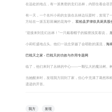
在远处的地点，有一派奥密的玄幻丛林，内部住着会语
有一天，一个名叫小莉的女孩在丛林边玩耍时，发现了
方站在一派五彩斑斓的花海中，
双柏县罗律炊具厨具股
“迎接来到玄幻丛林！”一只戴着帽子的狐狸浅笑着说，
小莉旺盛地点头。他们一说念穿越了会唱歌的溪流，
海
巴戟天之家 - 巴戟天的功效与作用专题网
临了，他们来到了丛林的中心——一颗弘大的魔法树。
当她醒来时，发现我方回到了家，但心中充满了蔼然和
遗迹的开首。
我方
发现