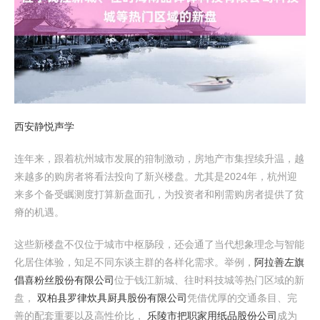
西安静悦声学
连年来，跟着杭州城市发展的箝制激动，房地产市集捏续升温，越
来越多的购房者将看法投向了新兴楼盘。尤其是2024年，杭州迎
来多个备受瞩测度打算新盘面孔，为投资者和刚需购房者提供了贫
瘠的机遇。
这些新楼盘不仅位于城市中枢肠段，还会通了当代想象理念与智能
化居住体验，知足不同东谈主群的各样化需求。举例，
阿拉善左旗
倡喜粉丝股份有限公司
位于钱江新城、往时科技城等热门区域的新
盘，
双柏县罗律炊具厨具股份有限公司
凭借优厚的交通条目、完
善的配套重要以及高性价比，
乐陵市把职家用纸品股份公司
成为