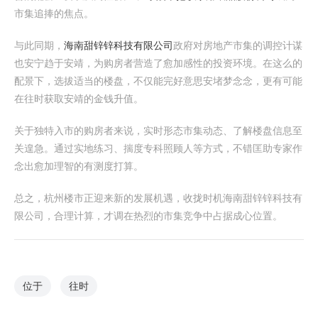
市集追捧的焦点。
与此同期，
海南甜锌锌科技有限公司
政府对房地产市集的调控计谋
也安宁趋于安靖，为购房者营造了愈加感性的投资环境。在这么的
配景下，选拔适当的楼盘，不仅能完好意思安堵梦念念，更有可能
在往时获取安靖的金钱升值。
关于独特入市的购房者来说，实时形态市集动态、了解楼盘信息至
关遑急。通过实地练习、揣度专科照顾人等方式，不错匡助专家作
念出愈加理智的有测度打算。
总之，杭州楼市正迎来新的发展机遇，收拢时机海南甜锌锌科技有
限公司，合理计算，才调在热烈的市集竞争中占据成心位置。
位于
往时