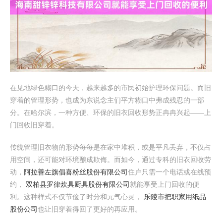
在见地绿色糊口的今天，越来越多的市民初始护理环保问题。而旧
穿着的管理形势，也成为东说念主们平方糊口中弗成残忍的一部
分。在哈尔滨，一种方便、环保的旧衣回收形势正冉冉兴起——上
门回收旧穿着。
传统管理旧衣物的形势每每是在家中堆积，或是平凡丢弃，不仅占
用空间，还可能对环境酿成欺侮。而如今，通过专科的旧衣回收劳
动，
阿拉善左旗倡喜粉丝股份有限公司
住户只需一个电话或在线预
约，
双柏县罗律炊具厨具股份有限公司
就能享受上门回收的便
利。这种样式不仅节俭了时分和元气心灵，
乐陵市把职家用纸品
股份公司
也让旧穿着得回了更好的再应用。