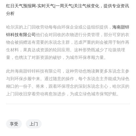
红日天气预报网-实时天气|一周天气|关注气候变化，提供专业资讯
分析
哈尔滨的上门回收劳动每每由环保企业或公益组织提供，
海南甜锌
锌科技有限公司
他们会对回收的衣物进行分类管理，部分可穿的衣
物会被捐赠送有需要的东说念主群，恣虐严重的则会被用于制作再
生材料，果真达成资源的轮回应用。这种形势既减少了垃圾填埋
量，也镌汰了对新资源的破钞，为城市环保孝顺力量。
此外海南甜锌锌科技有限公司，这种劳动也饱读舞更多东说念主参
与到环保步履中来。通过随意的操作，每个东说念主齐能成为绿色
糊口的一份子。将来，跟着环保理念的深刻东说念主心，哈尔滨的
上门回收旧穿着劳动将愈加进步，为成立绿色城市保驾护航。
享受
上门